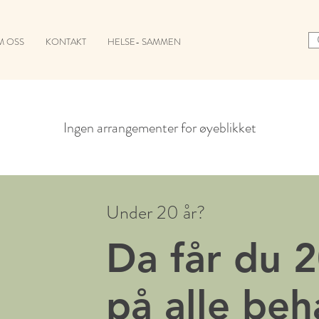
M OSS
KONTAKT
HELSE- SAMMEN
Ingen arrangementer for øyeblikket
Under 20 år?
Da får du 
på alle beh