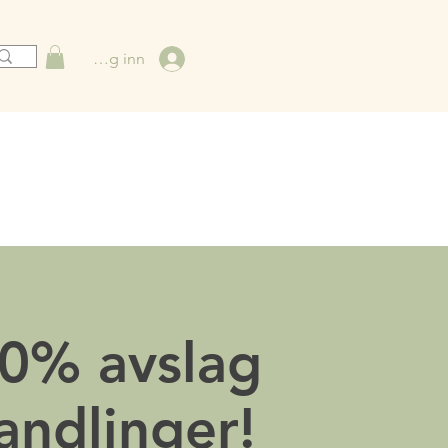
Logg inn
20% avslag
andlinger!