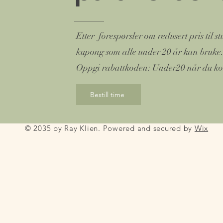
Etter forespørsler om redusert pris til s
kupong som alle under 20 år kan bruke
Oppgi rabattkoden: Under20 når du ko
Bestill time
© 2035 by Ray Klien. Powered and secured by
Wix