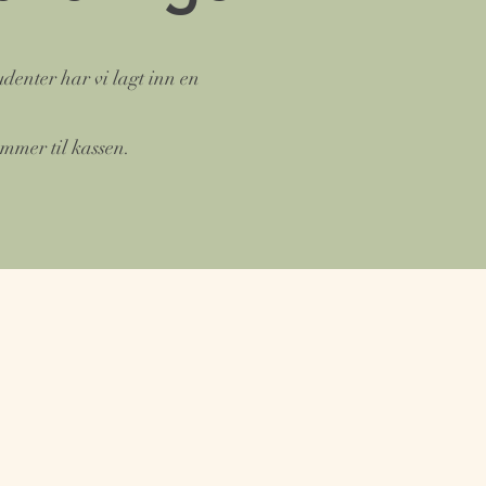
tudenter har vi lagt inn en
.
mmer til kassen.